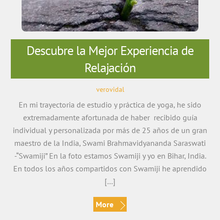
Descubre la Mejor Experiencia de
Relajación
verovidal
En mi trayectoria de estudio y práctica de yoga, he sido
extremadamente afortunada de haber recibido guía
individual y personalizada por más de 25 años de un gran
maestro de la India, Swami Brahmavidyananda Saraswati
-“Swamiji” En la foto estamos Swamiji y yo en Bihar, India.
En todos los años compartidos con Swamiji he aprendido
[…]
More