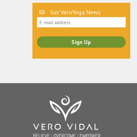
Get VeroYoga News
Back
To
Top
BELIEVE
|
OVERCOME
|
EMPOWER