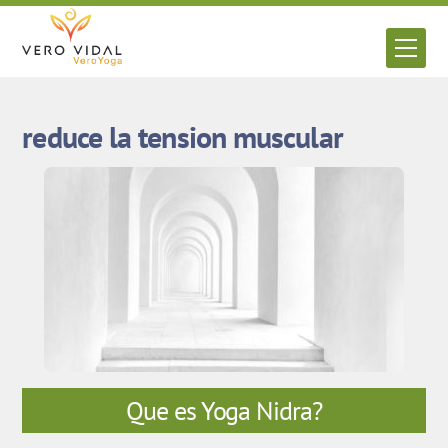
Skip
to
Men
content
reduce la tension muscular
Que es Yoga Nidra?