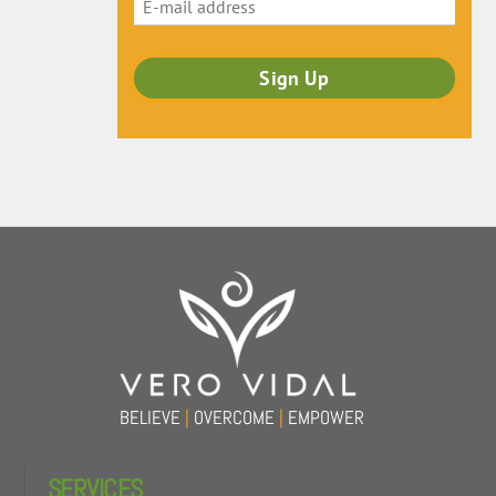
Back
To
Top
BELIEVE
|
OVERCOME
|
EMPOWER
SERVICES