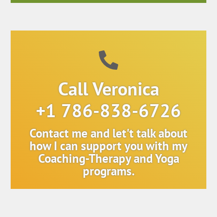
Call Veronica
+1 786-838-6726
Contact me and let't talk about
how I can support you with my
Coaching-Therapy and Yoga
programs.