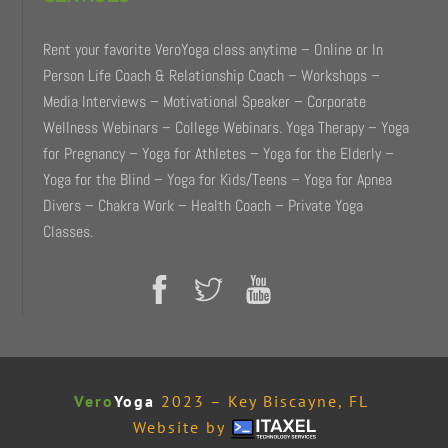
Rent your favorite VeroYoga class anytime – Online or In
Person Life Coach & Relationship Coach – Workshops –
Media Interviews – Motivational Speaker – Corporate
Wellness Webinars – College Webinars. Yoga Therapy – Yoga
for Pregnancy – Yoga for Athletes – Yoga for the Elderly –
Yoga for the Blind – Yoga for Kids/Teens – Yoga for Apnea
Divers – Chakra Work – Health Coach – Private Yoga
Classes.
Vero
Yoga
2023 – Key Biscayne, FL
Website by