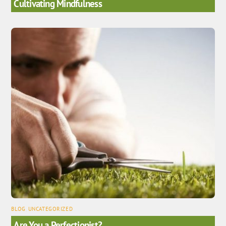
Cultivating Mindfulness
BLOG
,
UNCATEGORIZED
Are You a Perfectionist?