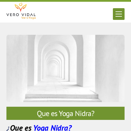
Skip
to
Men
content
Que es Yoga Nidra?
¿
Que es
Yoga Nidra?