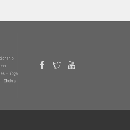
tionship
ness
tes – Yoga
 – Chakra