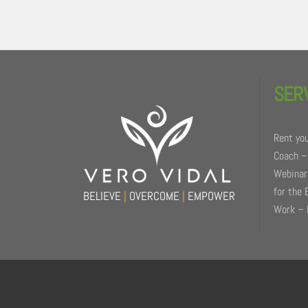
Back
To
SER
Top
Rent you
Coach –
Webinars
for the 
BELIEVE
|
OVERCOME
|
EMPOWER
Work – 