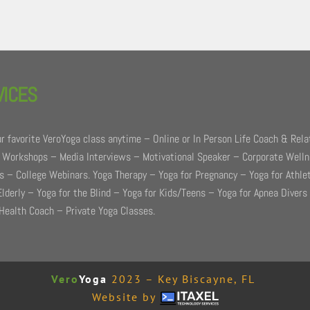
VICES
r favorite VeroYoga class anytime – Online or In Person Life Coach & Rela
 Workshops – Media Interviews – Motivational Speaker – Corporate Well
 – College Webinars. Yoga Therapy – Yoga for Pregnancy – Yoga for Athle
Elderly – Yoga for the Blind – Yoga for Kids/Teens – Yoga for Apnea Divers
Health Coach – Private Yoga Classes.
Vero
Yoga
2023 – Key Biscayne, FL
Website by