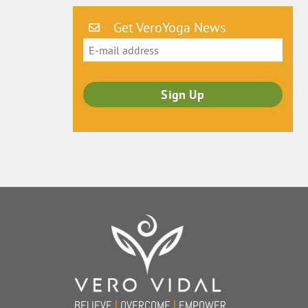
Get VeroYoga News
Back
To
Top
BELIEVE
|
OVERCOME
|
EMPOWER