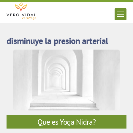
Skip
to
Men
content
disminuye la presion arterial
Que es Yoga Nidra?