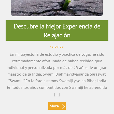
Descubre la Mejor Experiencia de
Relajación
verovidal
En mi trayectoria de estudio y práctica de yoga, he sido
extremadamente afortunada de haber recibido guía
individual y personalizada por más de 25 años de un gran
maestro de la India, Swami Brahmavidyananda Saraswati
-“Swamiji” En la foto estamos Swamiji y yo en Bihar, India.
En todos los años compartidos con Swamiji he aprendido
[…]
More