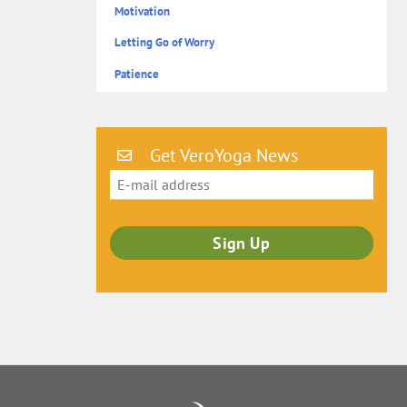
Motivation
Letting Go of Worry
Patience
Get VeroYoga News
Back
To