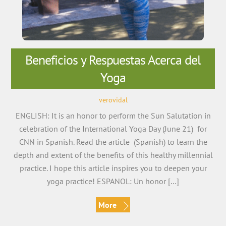
Beneficios y Respuestas Acerca del
Yoga
verovidal
ENGLISH: It is an honor to perform the Sun Salutation in
celebration of the International Yoga Day (June 21) for
CNN in Spanish. Read the article (Spanish) to learn the
depth and extent of the benefits of this healthy millennial
practice. I hope this article inspires you to deepen your
yoga practice! ESPANOL: Un honor […]
More