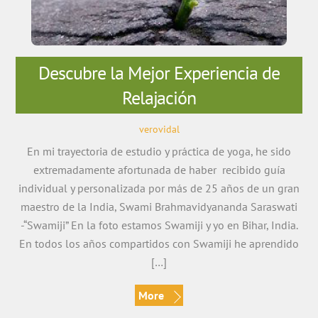
Descubre la Mejor Experiencia de
Relajación
verovidal
En mi trayectoria de estudio y práctica de yoga, he sido
extremadamente afortunada de haber recibido guía
individual y personalizada por más de 25 años de un gran
maestro de la India, Swami Brahmavidyananda Saraswati
-“Swamiji” En la foto estamos Swamiji y yo en Bihar, India.
En todos los años compartidos con Swamiji he aprendido
[…]
More