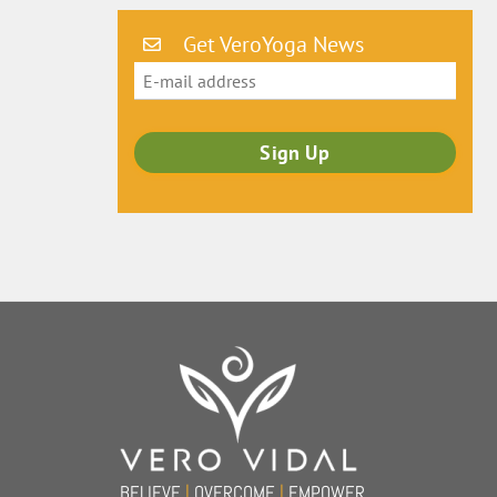
Get VeroYoga News
Back
To
Top
BELIEVE
|
OVERCOME
|
EMPOWER